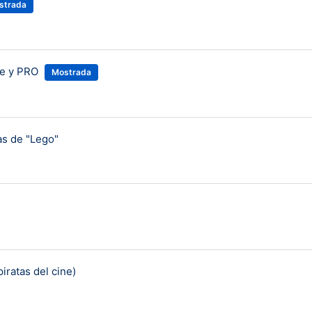
strada
te y PRO
Mostrada
as de "Lego"
iratas del cine)