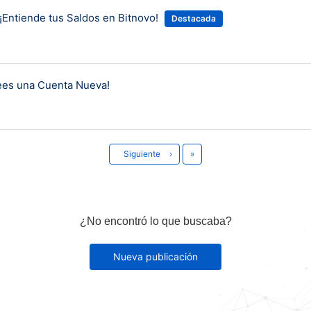
Entiende tus Saldos en Bitnovo!
Destacada
rees una Cuenta Nueva!
Último
Siguiente
›
»
¿No encontró lo que buscaba?
Nueva publicación