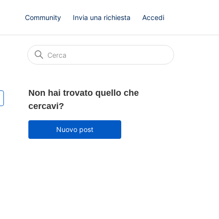
Community
Invia una richiesta
Accedi
Non hai trovato quello che
Seguito da una persona
cercavi?
Nuovo post