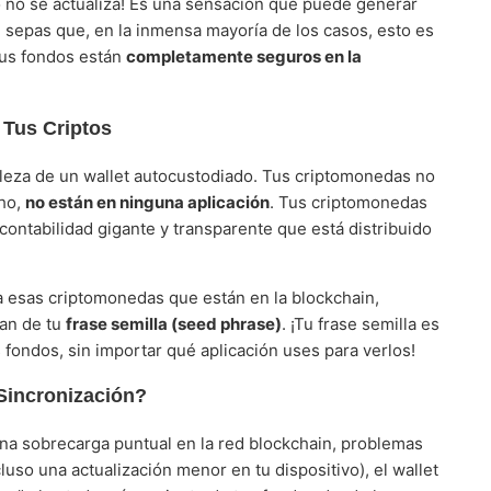
o no se actualiza! Es una sensación que puede generar
epas que, en la inmensa mayoría de los casos, esto es
us fondos están
completamente seguros en la
 Tus Criptos
aleza de un wallet autocustodiado. Tus criptomonedas no
cho,
no están en ninguna aplicación
. Tus criptomonedas
 contabilidad gigante y transparente que está distribuido
a esas criptomonedas que están en la blockchain,
van de tu
frase semilla (seed phrase)
. ¡Tu frase semilla es
us fondos, sin importar qué aplicación uses para verlos!
Sincronización?
una sobrecarga puntual en la red blockchain, problemas
luso una actualización menor en tu dispositivo), el wallet