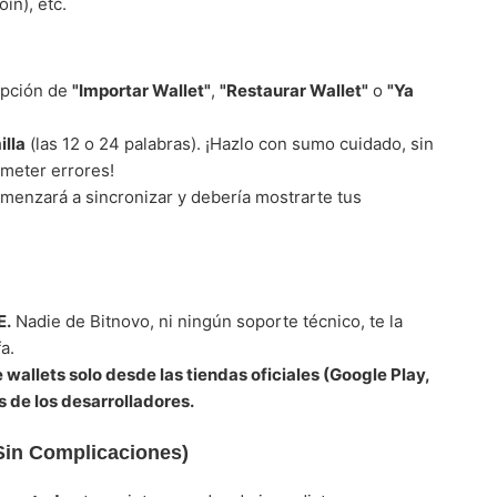
in), etc.
 opción de
"Importar Wallet"
,
"Restaurar Wallet"
o
"Ya
illa
(las 12 o 24 palabras). ¡Hazlo con sumo cuidado, sin
meter errores!
omenzará a sincronizar y debería mostrarte tus
E.
Nadie de Bitnovo, ni ningún soporte técnico, te la
a.
wallets solo desde las tiendas oficiales (Google Play,
s de los desarrolladores.
(Sin Complicaciones)