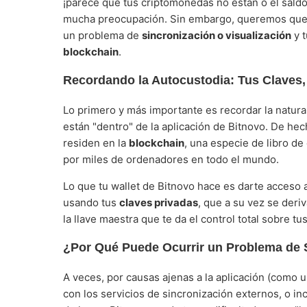
¡parece que tus criptomonedas no están o el sald
mucha preocupación. Sin embargo, queremos que s
un problema de
sincronización o visualización
y t
blockchain
.
Recordando la Autocustodia: Tus Claves,
Lo primero y más importante es recordar la natur
están "dentro" de la aplicación de Bitnovo. De he
residen en la
blockchain
, una especie de libro de
por miles de ordenadores en todo el mundo.
Lo que tu wallet de Bitnovo hace es darte acceso 
usando tus
claves privadas
, que a su vez se deri
la llave maestra que te da el control total sobre t
¿Por Qué Puede Ocurrir un Problema de 
A veces, por causas ajenas a la aplicación (como 
con los servicios de sincronización externos, o inc