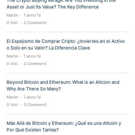
The Crypto Buying Mirage: Are You Investing in the
Asset or Just Its Value? The Key Difference
Martin
1 anno fa
0
Voti
0
Commenti
El Espejismo de Comprar Cripto: ¿Inviertes en el Activo
o Solo en su Valor? La Diferencia Clave
Martin
1 anno fa
0
Voti
0
Commenti
Beyond Bitcoin and Ethereum: What is an Altcoin and
Why Are There So Many?
Martin
1 anno fa
0
Voti
0
Commenti
Más Allá de Bitcoin y Ethereum: ¿Qué es una Altcoin y
Por Qué Existen Tantas?