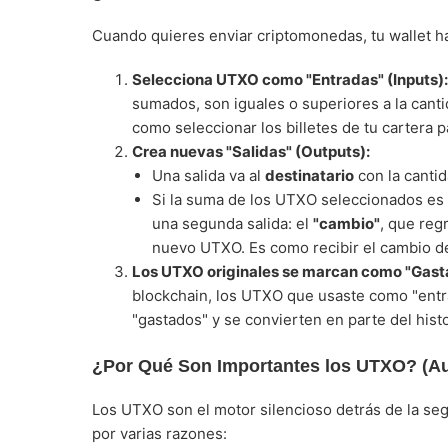
Cuando quieres enviar criptomonedas, tu wallet ha
Selecciona UTXO como "Entradas" (Inputs):
sumados, son iguales o superiores a la canti
como seleccionar los billetes de tu cartera p
Crea nuevas "Salidas" (Outputs):
Una salida va al
destinatario
con la cantid
Si la suma de los UTXO seleccionados es 
una segunda salida: el
"cambio"
, que reg
nuevo UTXO. Es como recibir el cambio de 
Los UTXO originales se marcan como "Gast
blockchain, los UTXO que usaste como "ent
"gastados" y se convierten en parte del histo
¿Por Qué Son Importantes los UTXO? (Au
Los UTXO son el motor silencioso detrás de la s
por varias razones: