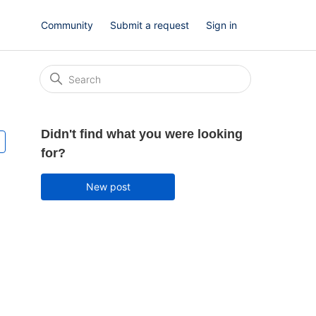
Community
Submit a request
Sign in
Didn't find what you were looking
Followed by one person
for?
New post