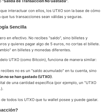
mo
"Salida de Transacción No Gastada"
.
 que interactuar con ellos, los UTXO son la base de cómo
a que tus transacciones sean válidas y seguras.
gía Sencilla
ero en efectivo. No recibes "saldo", sino billetes y
ros y quieres pagar algo de 5 euros, no cortas el billete.
ambio" en billetes y monedas diferentes.
delo UTXO (como Bitcoin), funciona de manera similar:
recibes no es un "saldo acumulado" en tu cuenta, sino
aún no se han gastado (UTXO)
.
tal de una cantidad específica (por ejemplo, un "UTXO
).
a de todos los UTXO que tu wallet posee y puede gastar.
sacción?