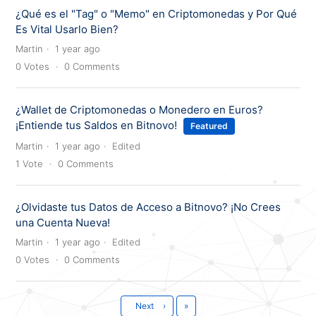
¿Qué es el "Tag" o "Memo" en Criptomonedas y Por Qué
Es Vital Usarlo Bien?
Martin
1 year ago
0
Votes
0
Comments
¿Wallet de Criptomonedas o Monedero en Euros?
¡Entiende tus Saldos en Bitnovo!
Featured
Martin
1 year ago
Edited
1
Vote
0
Comments
¿Olvidaste tus Datos de Acceso a Bitnovo? ¡No Crees
una Cuenta Nueva!
Martin
1 year ago
Edited
0
Votes
0
Comments
Last
Next
›
»