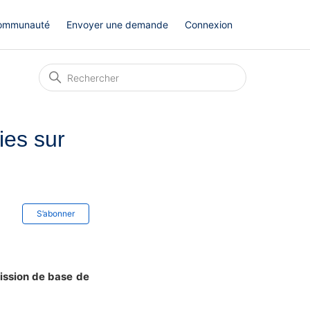
ommunauté
Envoyer une demande
Connexion
ies sur
Pas encore suivi par quelqu'un
S’abonner
ssion de base de