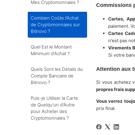
Mes Cryptomonnaies ?
Commissions p
Combien Coûte l'Achat
Cartes, App
de Cryptomonnaies sur
paiement. Vo
Bitnovo ?
Cartes Cad
n'est pas no
Quel Est le Montant
Virements B
Minimum d'Achat ?
Si votre ban
Attention aux ti
Quels Sont les Détails du
Compte Bancaire de
Si vous achetez v
Bitnovo ?
propres frais sup
Puis-je Utiliser la Carte
Vous verrez toujo
de Quelqu'un d'Autre
prix final.
pour Acheter des
Cryptomonnaies ?