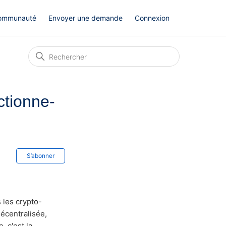
ommunauté
Envoyer une demande
Connexion
ctionne-
Pas encore suivi par quelqu'un
S’abonner
 les crypto-
écentralisée,
, c'est la