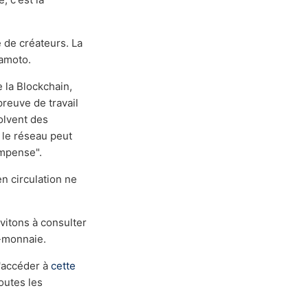
 de créateurs. La
amoto.
e la Blockchain,
reuve de travail
olvent des
 le réseau peut
ompense".
en circulation ne
vitons à consulter
-monnaie.
d'accéder à
cette
toutes les