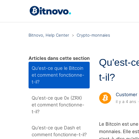
Bitnovo, Help Center
Crypto-monnaies
Articles dans cette section
Qu'est-c
Qu'est-ce que le Bitcoin
t-il?
et comment fonctionne-
t-il?
Customer 
Qu'est-ce que 0x (ZRX)
il y a 4 ans
et comment fonctionne-
t-il?
Le Bitcoin est un
Qu'est-ce que Dash et
monnaies. Elle es
comment fonctionne-t-il?
c'est-à-dire qu'el