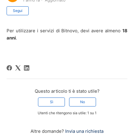
1 anno fa
Aggiornato
Non ancora seguito da nessuno
Segui
Per utilizzare i servizi di Bitnovo, devi avere almeno
18
anni
.
Questo articolo ti è stato utile?
Sì
No
Utenti che ritengono sia utile: 1 su 1
Altre domande?
Invia una richiesta