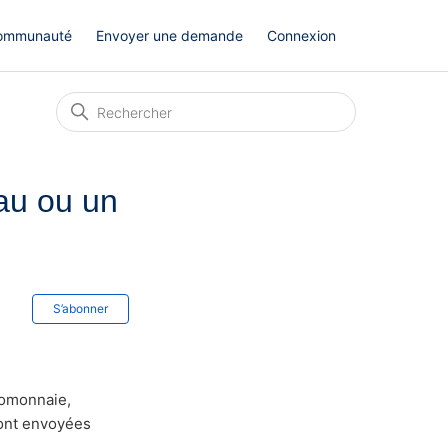
ommunauté
Envoyer une demande
Connexion
au ou un
Pas encore suivi par quelqu'un
S’abonner
tomonnaie,
ront envoyées