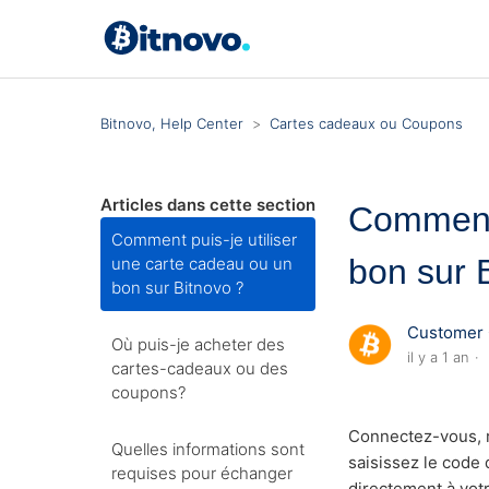
Bitnovo, Help Center
Cartes cadeaux ou Coupons
Articles dans cette section
Comment 
Comment puis-je utiliser
bon sur 
une carte cadeau ou un
bon sur Bitnovo ?
Customer 
Où puis-je acheter des
il y a 1 an
cartes-cadeaux ou des
coupons?
Connectez-vous, r
Quelles informations sont
saisissez le code
requises pour échanger
directement à votr