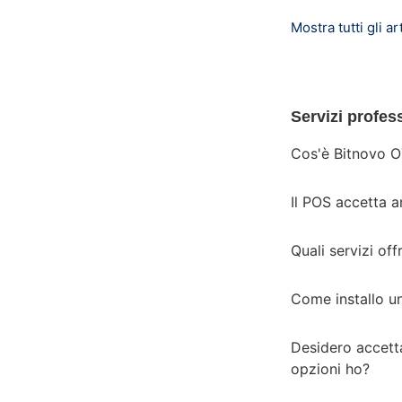
Mostra tutti gli art
Servizi profes
Cos'è Bitnovo OT
Il POS accetta a
Quali servizi off
Come installo un
Desidero accetta
opzioni ho?