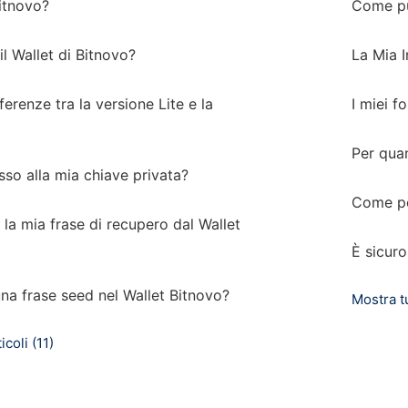
Bitnovo?
Come puo
l Wallet di Bitnovo?
La Mia 
ferenze tra la versione Lite e la
I miei f
Per qua
so alla mia chiave privata?
Come pos
la mia frase di recupero dal Wallet
È sicuro
a frase seed nel Wallet Bitnovo?
Mostra tut
icoli (11)