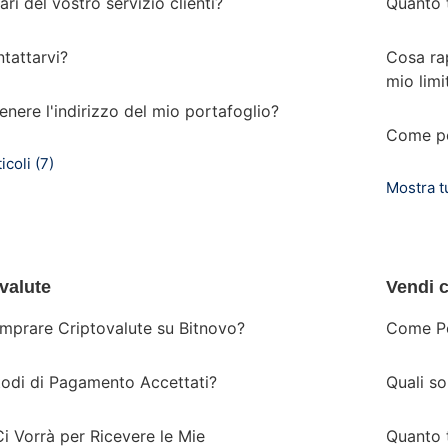
ari del vostro servizio clienti?
Quanto 
tattarvi?
Cosa ra
mio limi
ere l'indirizzo del mio portafoglio?
Come pos
icoli (7)
Mostra tu
valute
Vendi c
prare Criptovalute su Bitnovo?
Come Po
todi di Pagamento Accettati?
Quali so
 Vorrà per Ricevere le Mie
Quanto 