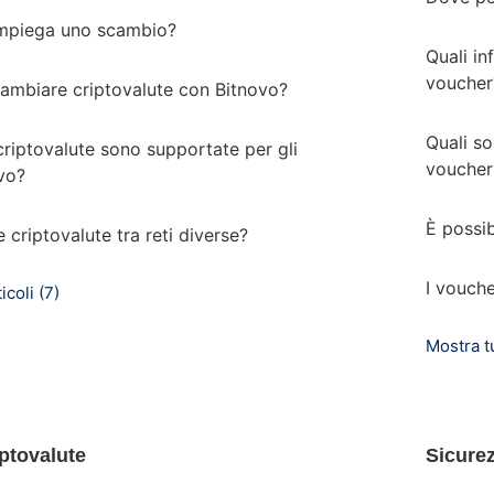
mpiega uno scambio?
Quali in
voucher
ambiare criptovalute con Bitnovo?
Quali so
criptovalute sono supportate per gli
voucher
vo?
È possib
criptovalute tra reti diverse?
I vouch
icoli (7)
Mostra tut
iptovalute
Sicure