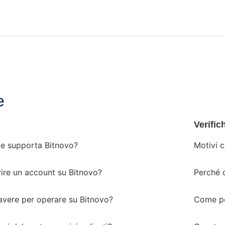
e
Verific
te supporta Bitnovo?
Motivi c
re un account su Bitnovo?
Perché d
avere per operare su Bitnovo?
Come pos