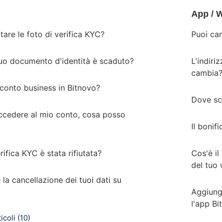
App / W
are le foto di verifica KYC?
Puoi cam
tuo documento d'identità è scaduto?
L'indiri
cambia
 conto business in Bitnovo?
Dove sc
ccedere al mio conto, cosa posso
Il bonif
rifica KYC è stata rifiutata?
Cos'è il
del tuo 
la cancellazione dei tuoi dati su
Aggiung
l'app Bi
icoli (10)