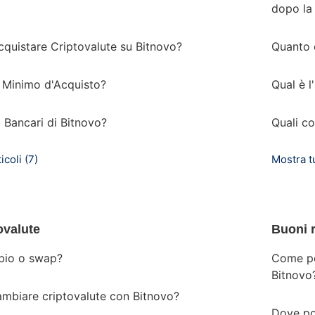
dopo la 
quistare Criptovalute su Bitnovo?
Quanto 
o Minimo d'Acquisto?
Qual è 
i Bancari di Bitnovo?
Quali co
icoli (7)
Mostra tut
ovalute
Buoni 
bio o swap?
Come po
Bitnovo
biare criptovalute con Bitnovo?
Dove po